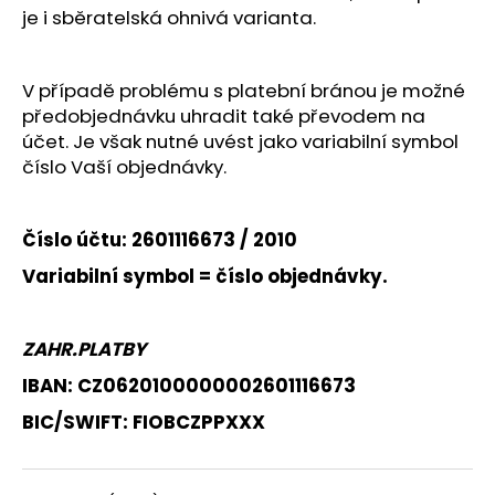
č
je i sběratelská ohnivá varianta.
u
j
e
V případě problému s platební bránou je možné
m
předobjednávku uhradit také převodem na
e
účet. Je však nutné uvést jako variabilní symbol
číslo Vaší objednávky.
CD
HUGO
TOXXX
Číslo účtu:
2601116673 / 2010
MUMIE
DELUXE
Variabilní symbol = číslo objednávky.
1
000
Kč
ZAHR.PLATBY
IBAN:
CZ0620100000002601116673
BIC/SWIFT:
FIOBCZPPXXX