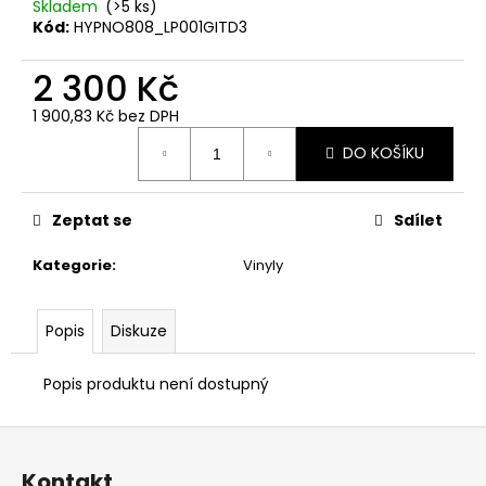
Skladem
(>5 ks)
Kód:
HYPNO808_LP001GITD3
2 300 Kč
1 900,83 Kč bez DPH
Měrná
DO KOŠÍKU
cena:
Zeptat se
Sdílet
Kategorie
:
Vinyly
Popis
Diskuze
Popis produktu není dostupný
Z
á
Kontakt