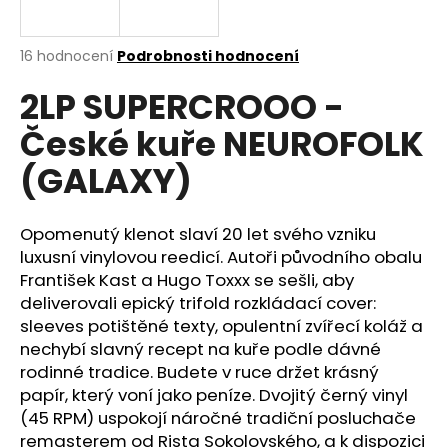
a
j
Průměrné
16 hodnocení
Podrobnosti hodnocení
í
hodnocení
2LP SUPERCROOO -
produktu
t
je
?
České kuře NEUROFOLK
4,1
z
(GALAXY)
5
hvězdiček.
Opomenutý klenot slaví 20 let svého vzniku
HLEDAT
luxusní vinylovou reedicí. Autoři původního obalu
František Kast a Hugo Toxxx se sešli, aby
deliverovali epický trifold rozkládací cover:
D
sleeves potištěné texty, opulentní zvířecí koláž a
o
nechybí slavný recept na kuře podle dávné
p
rodinné tradice. Budete v ruce držet krásný
o
papír, který voní jako peníze. Dvojitý černý vinyl
r
(45 RPM) uspokojí náročné tradiční posluchače
u
remasterem od Rista Sokolovského, a k dispozici