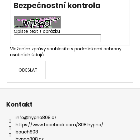
Bezpečnostní kontrola
a
j
í
t
Opište text z obrázku
?
Vložením zprávy souhlasíte s
podmínkami ochrany
osobních údajů
ODESLAT
HLEDAT
Z
á
D
Kontakt
o
p
p
a
info
@
hypno808.cz
o
t
https://www.facebook.com/808.hypno/
r
í
bauch808
u
hypno808.cz