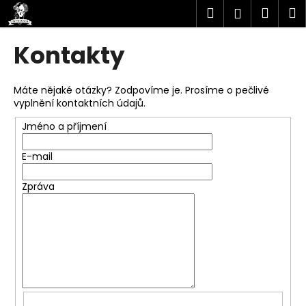
K
Přejít
Hledat
Náku
M
Přihlášen
na
o
obsah
Zpět
Zpět
košík
š
Kontakty
í
C
k
o
Máte nějaké otázky? Zodpovíme je. Prosíme o pečlivé
vyplnění kontaktních údajů.
p
o
Jméno a příjmení
t
E-mail
ř
e
Zpráva
b
u
j
e
t
e
n