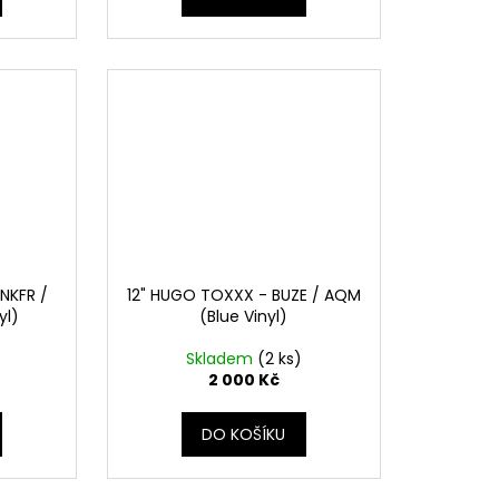
NKFR /
12" HUGO TOXXX - BUZE / AQM
yl)
(Blue Vinyl)
)
Skladem
(2 ks)
2 000 Kč
DO KOŠÍKU