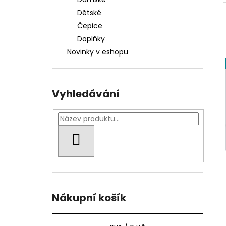
1 000 Kč
l
Dětské
Čepice
Doplňky
Novinky v eshopu
Vyhledávání
HLEDAT
Nákupní košík