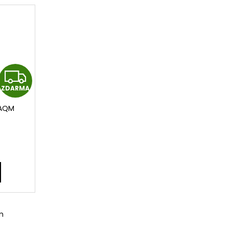
Z
ZDARMA
D
/AQM
A
R
M
A
m