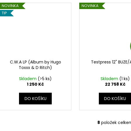
NOVINKA
NOVINKA
TIP
C.W.A LP (Album by Hugo
Testpress 12" BUZE
Toxxx & D Ritch)
Skladem
(>5 ks)
Skladem
(1 ks)
1 250 Kč
22 758 Kč
DO KOŠÍKU
DO KOŠÍKU
8
položek celke
O