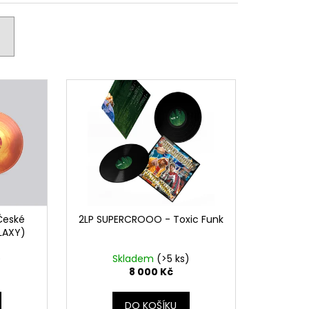
České
2LP SUPERCROOO - Toxic Funk
LAXY)
)
Skladem
(>5 ks)
8 000 Kč
DO KOŠÍKU