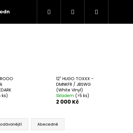
Hledat
Přihlášení
Nákupní
odní podmínky
košík
RCROOO
12" HUGO TOXXX -
nk
DMNKFR / JBSWG
EDARK
(White Vinyl)
5 ks)
Skladem
(>5 ks)
č
2 000 Kč
rodávanější
Abecedně
X TRASHRAP