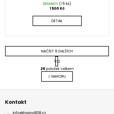
Skladem
(>5 ks)
1 500 Kč
DETAIL
NAČÍST 9 DALŠÍCH
S
1
2
t
O
r
29
položek celkem
v
á
NAHORU
l
n
k
á
o
d
Z
v
a
á
á
c
Kontakt
n
p
í
í
p
a
info
@
hypno808.cz