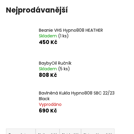
a
Nejprodávanější
j
í
t
Beanie VHS Hypno808 HEATHER
Skladem
(1 ks)
?
450 Kč
BaybyOil Ručník
Skladem
(5 ks)
HLEDAT
808 Kč
Bavlněná Kukla Hypno808 SBC 22/23
D
Black
o
Vyprodáno
p
690 Kč
o
r
Ř
u