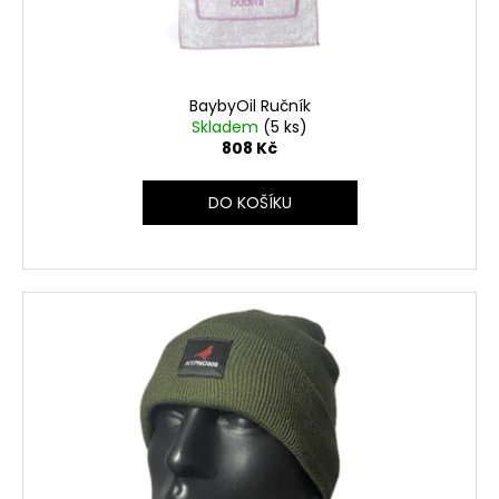
BaybyOil Ručník
Skladem
(5 ks)
808 Kč
DO KOŠÍKU