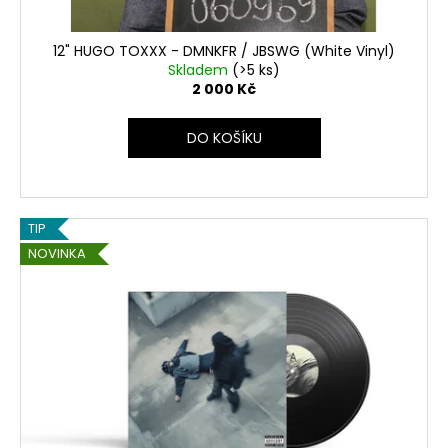
t
ů
12" HUGO TOXXX - DMNKFR / JBSWG (White Vinyl)
Skladem
(>5 ks)
2 000 Kč
DO KOŠÍKU
TIP
NOVINKA