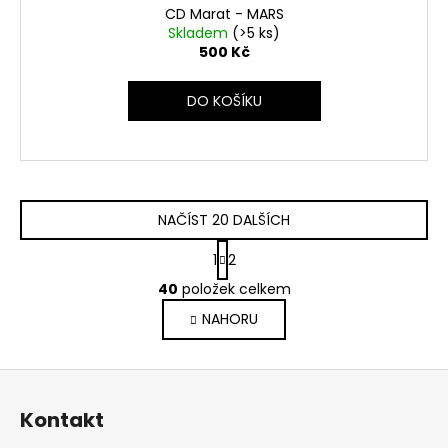
CD Marat - MARS
Skladem
(>5 ks)
500 Kč
DO KOŠÍKU
NAČÍST 20 DALŠÍCH
S
1
2
t
O
r
40
položek celkem
v
á
NAHORU
l
n
k
á
o
d
Z
v
a
á
á
c
Kontakt
n
p
í
í