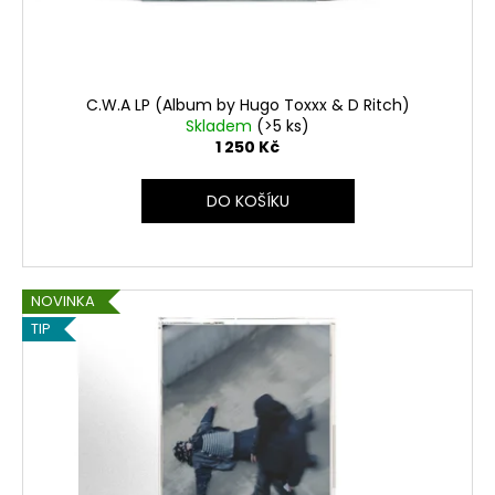
C.W.A LP (Album by Hugo Toxxx & D Ritch)
Skladem
(>5 ks)
1 250 Kč
DO KOŠÍKU
NOVINKA
TIP