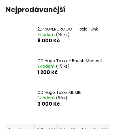
a
Nejprodávanější
j
í
t
2LP SUPERCROOO - Toxic Funk
Skladem
(>5 ks)
?
8 000 Kč
CD Hugo Toxxx - Bauch Money II
Skladem
(>5 ks)
HLEDAT
1 200 Kč
D
CD Hugo Toxxx MUMIE
o
Skladem
(5 ks)
3 000 Kč
p
o
r
Ř
u