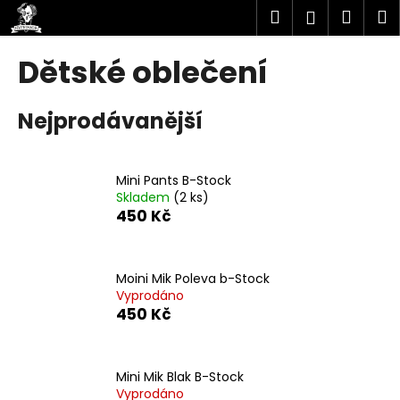
K
Přejít
Hledat
Náku
M
Přihlášen
na
o
obsah
Zpět
Zpět
košík
š
Dětské oblečení
í
C
k
Nejprodávanější
o
p
o
Mini Pants B-Stock
t
Skladem
(2 ks)
ř
450 Kč
e
b
u
Moini Mik Poleva b-Stock
Vyprodáno
j
450 Kč
e
t
e
Mini Mik Blak B-Stock
n
Vyprodáno