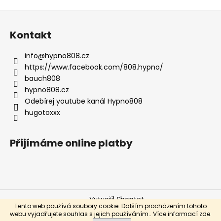
v
Z
l
á
á
Kontakt
d
p
a
a
info
@
hypno808.cz
c
t
https://www.facebook.com/808.hypno/
í
í
bauch808
p
hypno808.cz
r
Odebírej youtube kanál Hypno808
v
hugotoxxx
k
y
v
Přijímáme online platby
ý
p
i
s
u
Vytvořil Shoptet
Tento web používá soubory cookie. Dalším procházením tohoto
Copyright 2026
Hypno808 by Hugo Toxxx
. Všechna
webu vyjadřujete souhlas s jejich používáním.. Více informací
zde
.