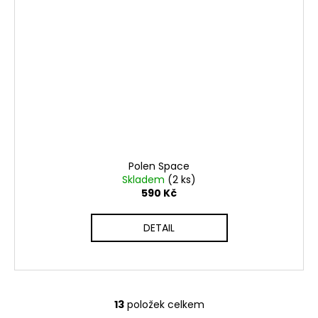
Polen Space
Skladem
(2 ks)
590 Kč
DETAIL
13
položek celkem
O