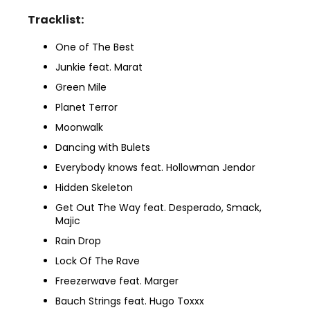
č
u
Tracklist:
j
e
One of The Best
m
Junkie feat. Marat
e
Green Mile
Planet Terror
CD
Moonwalk
HUGO
TOXXX
Dancing with Bulets
-
BAUCH
Everybody knows feat. Hollowman Jendor
MONEY
Hidden Skeleton
II
1
Get Out The Way feat. Desperado, Smack,
200
Majic
Kč
Rain Drop
Lock Of The Rave
Freezerwave feat. Marger
Bauch Strings feat. Hugo Toxxx