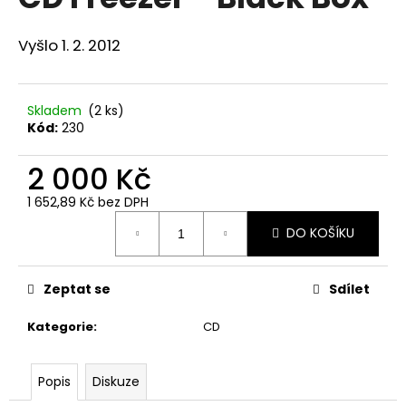
je
a
4,5
z
j
Vyšlo 1. 2. 2012
5
í
hvězdiček.
t
Skladem
(2 ks)
?
Kód:
230
2 000 Kč
1 652,89 Kč bez DPH
HLEDAT
Měrná
DO KOŠÍKU
cena:
D
Zeptat se
Sdílet
o
p
Kategorie
:
CD
o
r
Popis
Diskuze
u