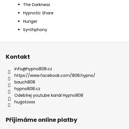
The Darkness
Hypnotic Share
Hunger
Synthphony
Z
á
Kontakt
p
a
info
@
hypno808.cz
t
https://www.facebook.com/808.hypno/
í
bauch808
hypno808.cz
Odebírej youtube kanál Hypno808
hugotoxxx
Přijímáme online platby