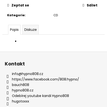
č
u
Zeptat se
Sdílet
j
Kategorie
:
CD
e
m
e
Popis
Diskuze
CD
HUGO
TOXXX
MUMIE
Z
DELUXE
á
Kontakt
1
p
000
Kč
a
info
@
hypno808.cz
t
https://www.facebook.com/808.hypno/
í
bauch808
hypno808.cz
Odebírej youtube kanál Hypno808
hugotoxxx