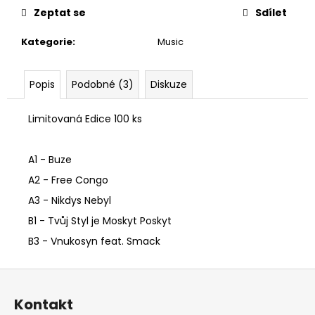
č
Zeptat se
Sdílet
u
j
Kategorie
:
Music
e
m
e
Popis
Podobné (3)
Diskuze
Limitovaná Edice 100 ks
CD
HUGO
TOXXX
-
A1 - Buze
BAUCH
MONEY
A2 - Free Congo
II
A3 - Nikdys Nebyl
1
B1 - Tvůj Styl je Moskyt Poskyt
200
Kč
B3 - Vnukosyn feat. Smack
Z
á
Kontakt
p