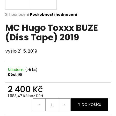
a
j
Průměrné
21 hodnocení
Podrobnosti hodnocení
í
hodnocení
MC Hugo Toxxx BUZE
produktu
t
je
?
(Diss Tape) 2019
3,8
z
5
hvězdiček.
Vyšlo 21. 5. 2019
HLEDAT
Skladem
(>5 ks)
Kód:
98
D
2 400 Kč
o
p
1 983,47 Kč bez DPH
o
Měrná
r
DO KOŠÍKU
cena:
u