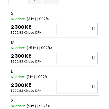
č
u
j
S
e
Skladem
(3 ks)
| 902/S
m
2 300 Kč
DO
e
1 900,83 Kč bez DPH
KOŠÍ
CD
M
HUGO
Skladem
(>5 ks)
| 902/M
TOXXX
MUMIE
2 300 Kč
DO
DELUXE
1 900,83 Kč bez DPH
KOŠÍ
1
000
L
Kč
Skladem
(1 ks)
| 902/L
2 300 Kč
DO
1 900,83 Kč bez DPH
KOŠÍ
XL
Skladem
(5 ks)
| 902/XL