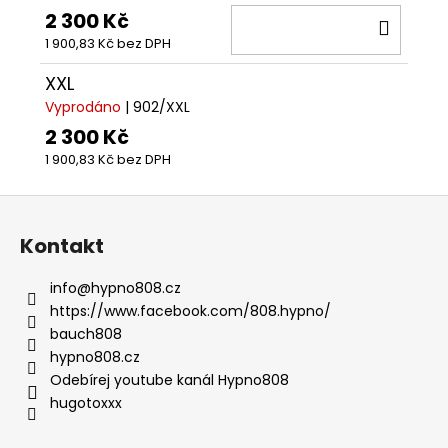
2 300 Kč
DO
1 900,83 Kč bez DPH
KOŠÍ
XXL
Vyprodáno
| 902/XXL
2 300 Kč
1 900,83 Kč bez DPH
Z
á
Kontakt
p
a
info
@
hypno808.cz
t
https://www.facebook.com/808.hypno/
í
bauch808
hypno808.cz
Odebírej youtube kanál Hypno808
hugotoxxx