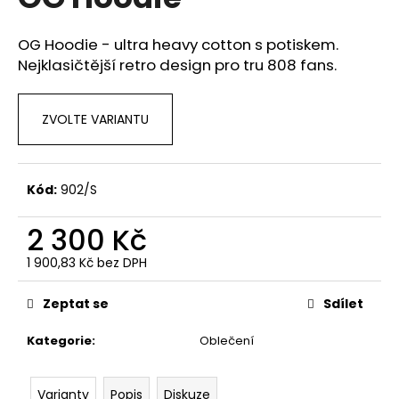
je
a
3,1
z
j
OG Hoodie - ultra heavy cotton s potiskem.
5
Nejklasičtější retro design pro tru 808 fans.
í
hvězdiček.
t
?
ZVOLTE VARIANTU
Kód:
902/S
HLEDAT
2 300 Kč
1 900,83 Kč bez DPH
Měrná
D
cena:
o
Zeptat se
Sdílet
p
o
Kategorie
:
Oblečení
r
u
Varianty
Popis
Diskuze