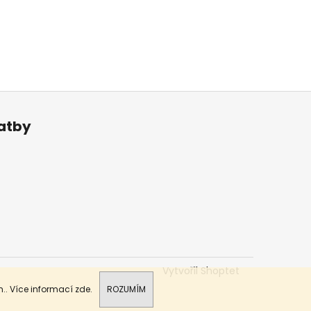
latby
Vytvořil Shoptet
.. Více informací
zde
.
ROZUMÍM