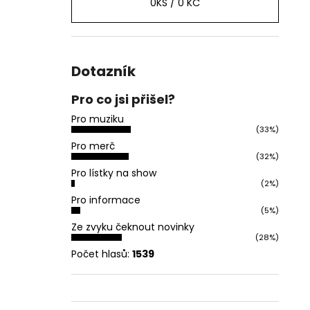
0
KS /
0 KČ
Dotazník
Pro co jsi přišel?
Pro muziku
(33%)
Pro merč
(32%)
Pro lístky na show
(2%)
Pro informace
(5%)
Ze zvyku čeknout novinky
(28%)
Počet hlasů:
1539