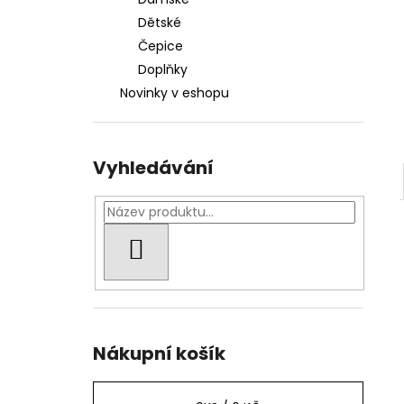
1 000 Kč
l
Dětské
Čepice
Doplňky
Novinky v eshopu
Vyhledávání
HLEDAT
Nákupní košík