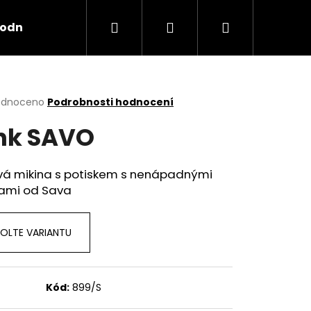
Hledat
Přihlášení
Nákupní
odní podmínky
košík
rné
odnoceno
Podrobnosti hodnocení
cení
nk SAVO
ktu
vá mikina s potiskem s nenápadnými
mi od Sava
ček.
OLTE VARIANTU
Kód:
899/S
X TRASHRAP