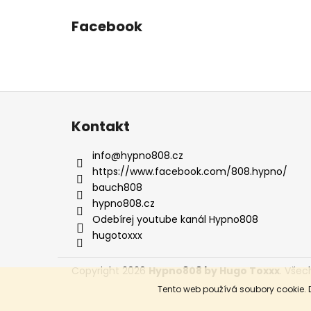
Facebook
Z
á
Kontakt
p
a
info
@
hypno808.cz
t
https://www.facebook.com/808.hypno/
í
bauch808
hypno808.cz
Odebírej youtube kanál Hypno808
hugotoxxx
Copyright 2026
Hypno808 by Hugo Toxxx
. Všec
Tento web používá soubory cookie. 