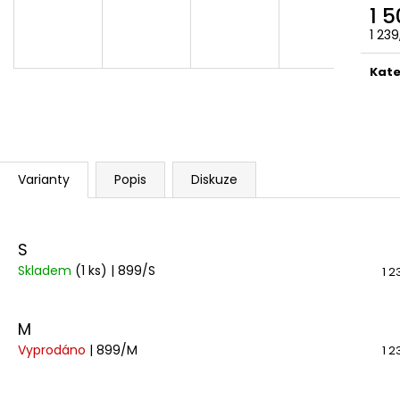
1 200 Kč
1 200 Kč
1 
1 23
Měr
cena
Kate
Varianty
Popis
Diskuze
S
Skladem
(1 ks)
| 899/S
1 2
M
Vyprodáno
| 899/M
1 2