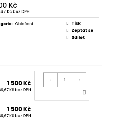
500 Kč
9,67 Kč bez DPH
ná
:
Tisk
gorie
:
Oblečení
Zeptat se
Sdílet
1 500 Kč
DO
39,67 Kč bez DPH
KOŠÍKU
1 500 Kč
39,67 Kč bez DPH