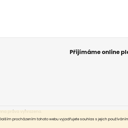
Přijímáme online p
hna práva vyhrazena.
Dalším procházením tohoto webu vyjadřujete souhlas s jejich používáním