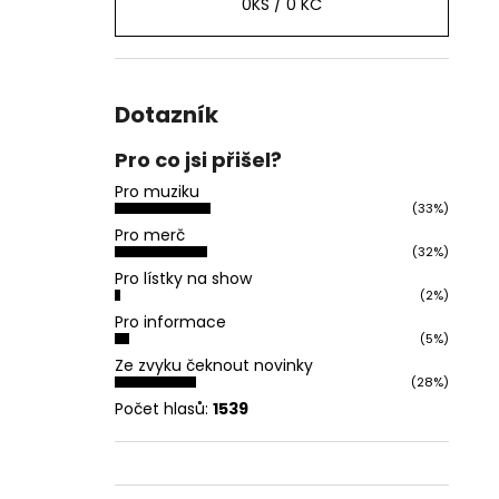
0
KS /
0 KČ
Dotazník
Pro co jsi přišel?
Pro muziku
(33%)
Pro merč
(32%)
Pro lístky na show
(2%)
Pro informace
(5%)
Ze zvyku čeknout novinky
(28%)
Počet hlasů:
1539