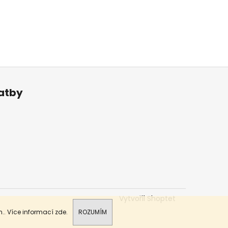
latby
Vytvořil Shoptet
.. Více informací
zde
.
ROZUMÍM