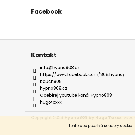
Facebook
Z
á
Kontakt
p
a
info
@
hypno808.cz
t
https://www.facebook.com/808.hypno/
í
bauch808
hypno808.cz
Odebírej youtube kanál Hypno808
hugotoxxx
Copyright 2026
Hypno808 by Hugo Toxxx
. Všec
Tento web používá soubory cookie. 