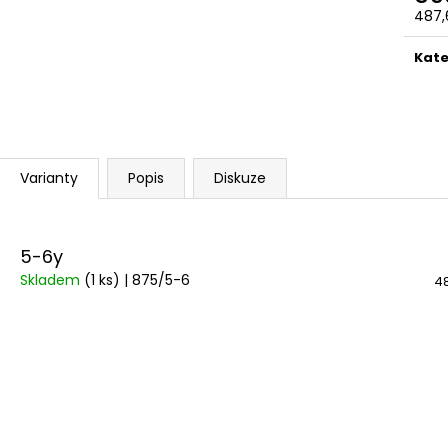
1 200 Kč
1 200 Kč
487,
Měr
cena
Kate
Varianty
Popis
Diskuze
5-6y
Skladem
(1 ks)
| 875/5-6
48