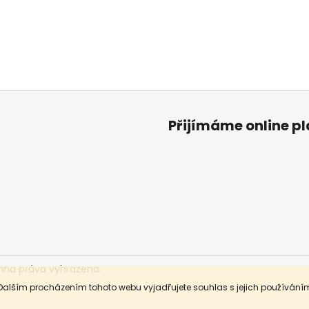
Přijímáme online p
hna práva vyhrazena.
Dalším procházením tohoto webu vyjadřujete souhlas s jejich používáním