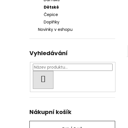
1 000 Kč
l
Dětské
Čepice
Doplňky
Novinky v eshopu
Vyhledávání
HLEDAT
Nákupní košík