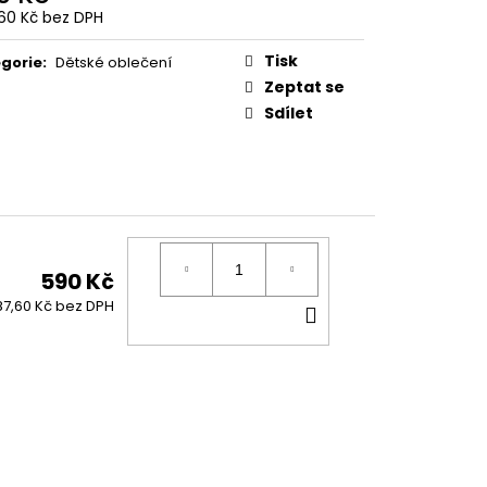
60 Kč bez DPH
ná
:
Tisk
gorie
:
Dětské oblečení
Zeptat se
Sdílet
590 Kč
DO
7,60 Kč bez DPH
KOŠÍKU