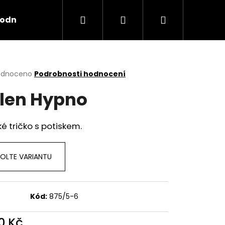
Hledat
Přihlášení
Nákupní
odní podmínky
košík
rné
odnoceno
Podrobnosti hodnocení
cení
len Hypno
ktu
é tričko s potiskem.
ček.
OLTE VARIANTU
Kód:
875/5-6
X TRASHRAP
0 Kč