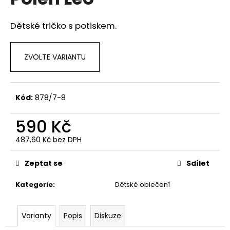
je
a
0,0
z
j
Dětské tričko s potiskem.
5
í
hvězdiček.
t
ZVOLTE VARIANTU
?
Kód:
878/7-8
HLEDAT
590 Kč
487,60 Kč bez DPH
Měrná
cena:
D
Zeptat se
Sdílet
o
p
Kategorie
:
Dětské oblečení
o
r
Varianty
Popis
Diskuze
u