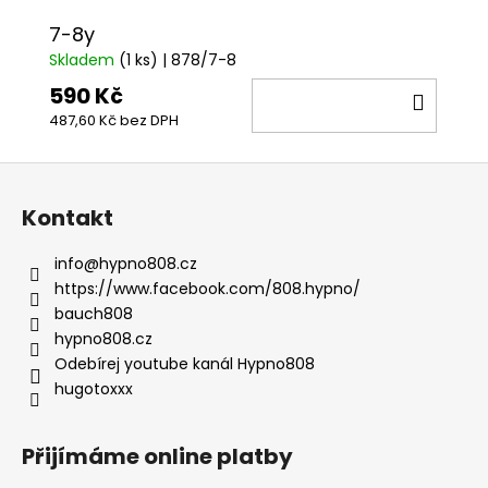
č
u
7-8y
j
Skladem
(1 ks)
| 878/7-8
e
590 Kč
DO
m
e
487,60 Kč bez DPH
KOŠÍ
Z
CD
á
HUGO
Kontakt
TOXXX
p
TRASHRAP
a
info
@
hypno808.cz
1
t
https://www.facebook.com/808.hypno/
200
Kč
í
bauch808
hypno808.cz
Odebírej youtube kanál Hypno808
hugotoxxx
Přijímáme online platby