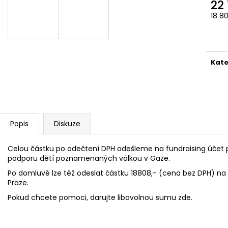
22
1 200 Kč
1 200 Kč
18 8
A
Měr
cena
R
Kate
M
A
Popis
Diskuze
Celou částku po odečtení DPH odešleme na fundraising účet 
podporu dětí poznamenaných válkou v Gaze.
Po domluvě lze též odeslat částku 18808,- (cena bez DPH) na f
Praze.
Pokud chcete pomoci, darujte libovolnou sumu
zde
.