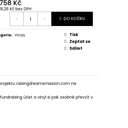
 758 Kč
08,26 Kč bez DPH
ná
DO KOŠÍKU
:
Tisk
gorie
:
Vinyly
Zeptat se
Sdílet
projektu raisingdreamsmission.com na
undraising účet a vinyl si pak osobně převzít v