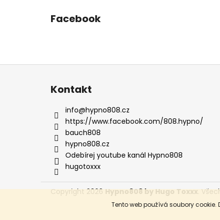
Facebook
Z
á
Kontakt
p
a
info
@
hypno808.cz
t
https://www.facebook.com/808.hypno/
í
bauch808
hypno808.cz
Odebírej youtube kanál Hypno808
hugotoxxx
Copyright 2026
Hypno808 by Hugo Toxxx
. Všec
Tento web používá soubory cookie. 