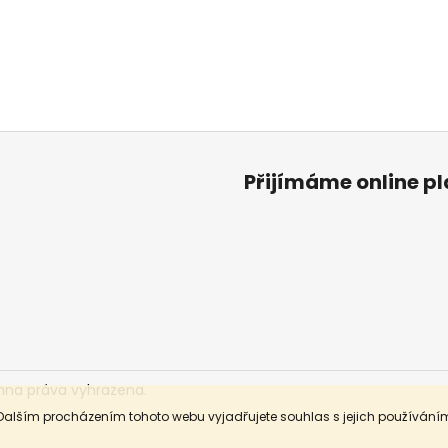
Přijímáme online p
hna práva vyhrazena.
Dalším procházením tohoto webu vyjadřujete souhlas s jejich používáním