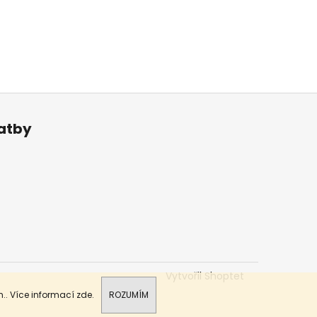
latby
Vytvořil Shoptet
.. Více informací
zde
.
ROZUMÍM