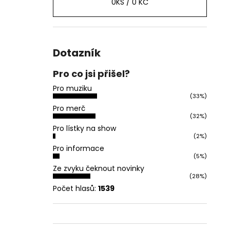
0
KS /
0 KČ
Dotazník
Pro co jsi přišel?
Pro muziku
(33%)
Pro merč
(32%)
Pro lístky na show
(2%)
Pro informace
(5%)
Ze zvyku čeknout novinky
(28%)
Počet hlasů:
1539