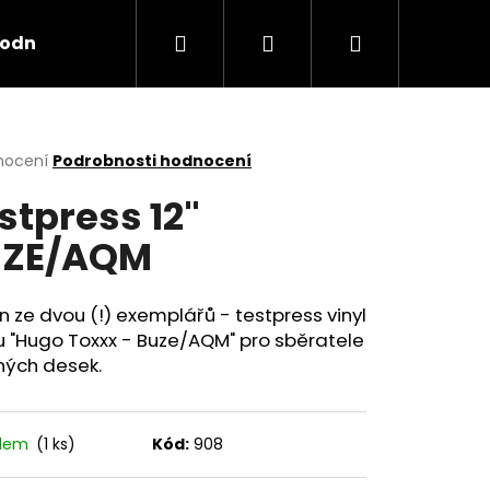
Hledat
Přihlášení
Nákupní
odní podmínky
košík
rné
nocení
Podrobnosti hodnocení
cení
stpress 12"
ktu
UZE/AQM
ček.
 ze dvou (!) exemplářů - testpress vinyl
u "Hugo Toxxx - Buze/AQM" pro sběratele
ných desek.
adem
(1 ks)
Kód:
908
X TRASHRAP