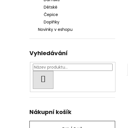
1 000 Kč
l
Dětské
Čepice
Doplňky
Novinky v eshopu
Vyhledávání
HLEDAT
Nákupní košík