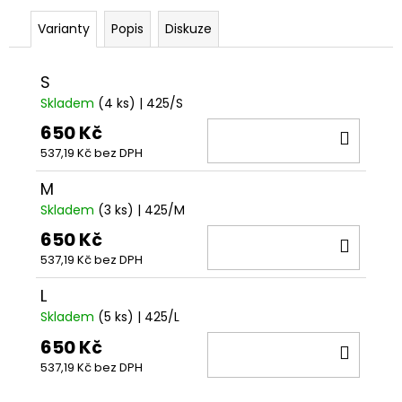
č
u
Varianty
Popis
Diskuze
j
e
m
S
e
Skladem
(4 ks)
| 425/S
650 Kč
DO
2LP
537,19 Kč bez DPH
KOŠÍ
SUPERCROOO
-
M
TOXIC
Skladem
(3 ks)
| 425/M
FUNK
650 Kč
DO
8
000
537,19 Kč bez DPH
KOŠÍ
Kč
L
Skladem
(5 ks)
| 425/L
650 Kč
DO
537,19 Kč bez DPH
KOŠÍ