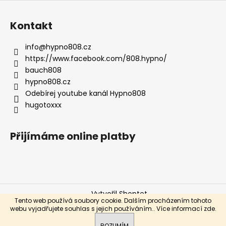
Z
á
Kontakt
p
a
info
@
hypno808.cz
t
https://www.facebook.com/808.hypno/
í
bauch808
hypno808.cz
Odebírej youtube kanál Hypno808
hugotoxxx
Přijímáme online platby
Vytvořil Shoptet
Tento web používá soubory cookie. Dalším procházením tohoto
Copyright 2026
Hypno808 by Hugo Toxxx
. Všechna
webu vyjadřujete souhlas s jejich používáním.. Více informací
zde
.
práva vyhrazena.
ROZUMÍM