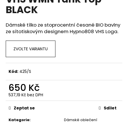
je
a
BLACK
0,0
z
j
5
í
hvězdiček.
Dámské tílko ze stoprocentní česané BIO bavlny
t
ze sítotiskovým designem Hypno808 VHS Loga.
?
ZVOLTE VARIANTU
HLEDAT
Kód:
425/S
650 Kč
D
537,19 Kč bez DPH
o
Měrná
p
cena:
Zeptat se
Sdílet
o
r
Kategorie
:
Dámské oblečení
u