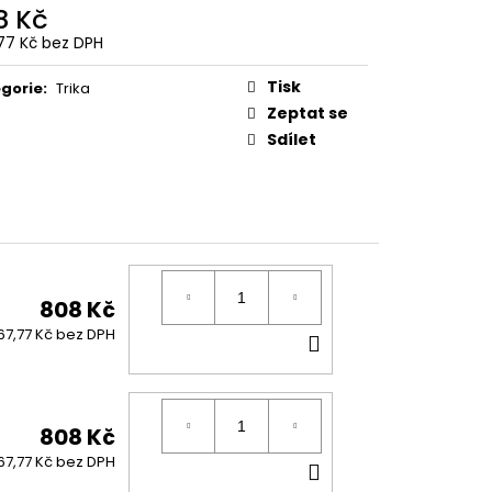
8 Kč
77 Kč bez DPH
ná
:
Tisk
gorie
:
Trika
Zeptat se
Sdílet
808 Kč
DO
67,77 Kč bez DPH
KOŠÍKU
808 Kč
DO
67,77 Kč bez DPH