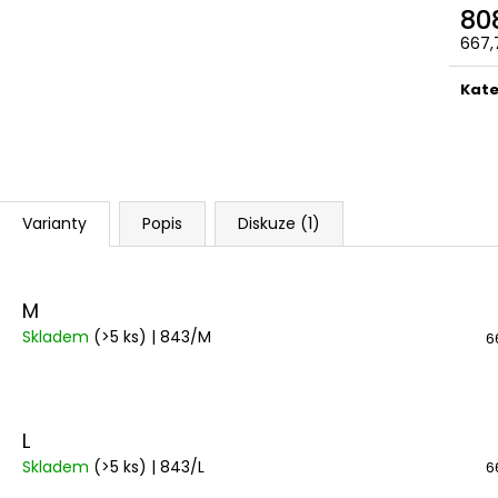
1 200 Kč
1 200 Kč
80
667,
Měr
cena
Kate
Varianty
Popis
Diskuze (1)
M
Skladem
(>5 ks)
| 843/M
6
L
Skladem
(>5 ks)
| 843/L
6