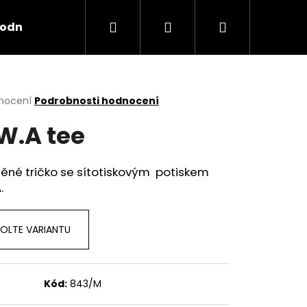
Hledat
Přihlášení
Nákupní
odní podmínky
košík
rné
nocení
Podrobnosti hodnocení
cení
W.A tee
ktu
ěné tričko se sítotiskovým potiskem
.
ček.
OLTE VARIANTU
Kód:
843/M
X TRASHRAP