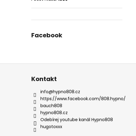
Facebook
Z
á
Kontakt
p
a
info
@
hypno808.cz
t
https://www.facebook.com/808.hypno/
í
bauch808
hypno808.cz
Odebírej youtube kanál Hypno808
hugotoxxx