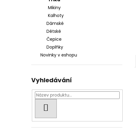
1 000 Kč
l
Mikiny
Kalhoty
Dámské
Dětské
Čepice
Doplňky
Novinky v eshopu
Vyhledávání
HLEDAT