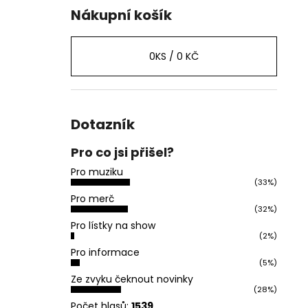
Nákupní košík
0
KS /
0 KČ
Dotazník
Pro co jsi přišel?
Pro muziku
(33%)
Pro merč
(32%)
Pro lístky na show
(2%)
Pro informace
(5%)
Ze zvyku čeknout novinky
(28%)
Počet hlasů:
1539