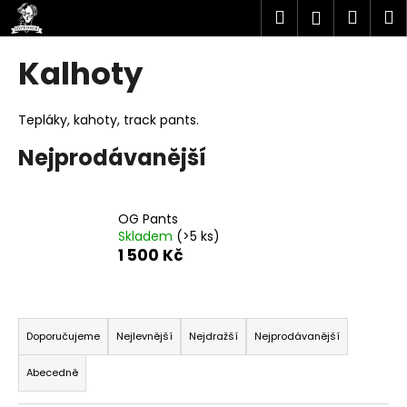
K
Přejít
Hledat
Náku
M
Přihlášen
na
o
obsah
Zpět
Zpět
košík
š
Kalhoty
í
C
k
o
Tepláky, kahoty, track pants.
p
Nejprodávanější
o
t
ř
OG Pants
e
Skladem
(>5 ks)
1 500 Kč
b
u
j
Ř
e
a
Doporučujeme
Nejlevnější
Nejdražší
Nejprodávanější
t
z
Abecedně
e
e
n