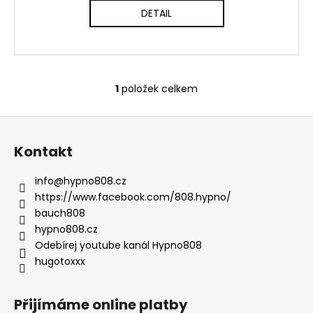
č
DETAIL
u
j
e
m
e
1
položek celkem
O
v
CD
Z
l
HUGO
á
á
TOXXX
Kontakt
d
TRASHRAP
p
a
1
a
info
@
hypno808.cz
c
200
t
https://www.facebook.com/808.hypno/
Kč
í
í
bauch808
p
hypno808.cz
r
Odebírej youtube kanál Hypno808
v
hugotoxxx
k
y
v
Přijímáme online platby
ý